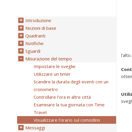
Introduzione
Nozioni di base
Quadranti
Notifiche
Sguardi
l'alto.
Misurazione del tempo
Impostare le sveglie
Contr
Utilizzare un timer
otten
Scandire la durata degli eventi con un
cronometro
Util
Controllare l'ora in altre città
svegl
Esaminare la tua giornata con Time
Travel
Visualizzare l'orario sul comodino
Messaggi